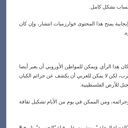
الحساب بشكل كامل.
جابية يمنح هذا المحتوى خوارزميات انتشار، وإن كان
.
ان هذا الرأي. ويمكن للمواطن الأوروبي أن يعبر أيضا
ب، لكن لا يمكن للعربي أن يكشف عن جرائم الكيان
تل للأرض الفلسطينية.
جرائمه، ومن الممكن في يوم من الأيام تشكيل ثقافة
ولا بد من ذكر ملاحظة مهمة بهذا السياق أن أحد المتحدثين العرب في برنامج “ما خفي أعظم” في حلقة كانت بعنوان “الفضاء المغلق”، ونشرت على قناة “الجزيرة” بتاريخ 8