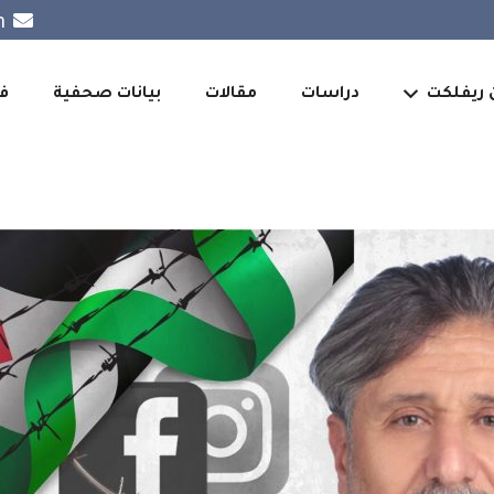
m
 ريفلكت
دراسات
مقالات
بيانات صحفية
ف