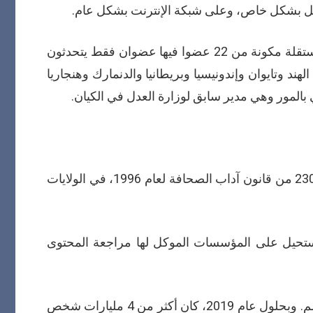
اصل بشكل خاص، وعلى شبكة الإنترنت بشكل عام.
فمثلا هيئة إعداد ومراجعة سياسات النشر على منصات شركة ميتا over sight board وهي كما تدعي الشركة هيئة مستقلة مكونة من 22 عضوا فيها عضوان فقط يتحدثون
د وتايوان وإندونيسيا وبريطانيا والدنمارك وهنجاريا
 بالمور وهي مدير سابق لوزارة العدل في الكيان.
من المفهوم أن منصات التواصل الاجتماعي، تتمتع بالحصانة بخصوص المحتوى المنشور على صفحاتها بموجب المادة 230 من قانون آداب الصحافة لعام 1996، في الولايات
مستحيل على المؤسسات الموكل لها مراجعة المحتوى
عندما تم إقرار المادة 230 في عام 1996، استخدم في هذا العام الإنترنت حوالي 40 مليون شخص في جميع أنحاء العالم. وبحلول عام 2019، كان أكثر من 4 مليارات شخص