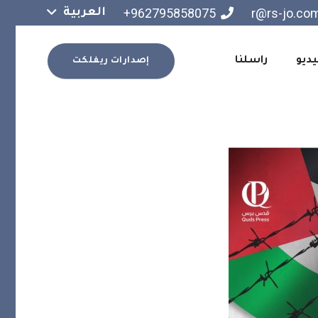
962795858075+
r@rs-jo.co
العربية
يديو
راسلنا
إصدارات ريفلكت